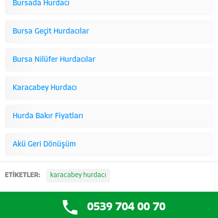
Bursada Hurdacı
Bursa Geçit Hurdacılar
Bursa Nilüfer Hurdacılar
Karacabey Hurdacı
Hurda Bakır Fiyatları
Akü Geri Dönüşüm
ETİKETLER:
karacabey hurdacı
0539 704 00 70
Tasarım:
Görükle Bilişim