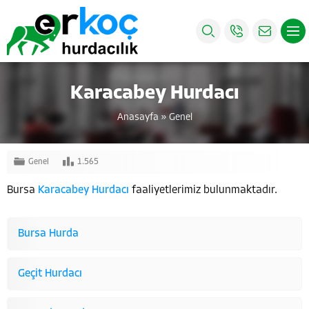
Karacabey Hurdacı
Anasayfa
»
Genel
Genel
1.565
Bursa
Karacabey Hurdacı
faaliyetlerimiz bulunmaktadır.
Bursa Hurda
Geçit Hurdacı