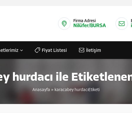
Firma Adresi
Nilüfer/BURSA
etlerimiz
Fiyat Listesi
İletişim
y hurdacı ile Etiketlene
Anasayfa
»
karacabey hurdacıEtiketi