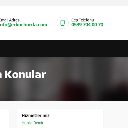
Email Adresi
Cep Telefonu
info@erkochurda.com
0539 704 00 70
n Konular
Hizmetlerimiz
Hurda Demir