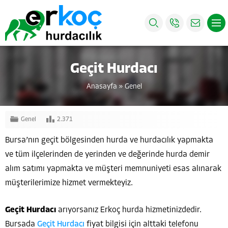
Geçit Hurdacı
Anasayfa
»
Genel
Genel
2.371
Bursa’nın geçit bölgesinden hurda ve hurdacılık yapmakta
ve tüm ilçelerinden de yerinden ve değerinde hurda demir
alım satımı yapmakta ve müşteri memnuniyeti esas alınarak
müşterilerimize hizmet vermekteyiz.
Geçit Hurdacı
arıyorsanız Erkoç hurda hizmetinizdedir.
Bursada
Geçit Hurdacı
fiyat bilgisi için alttaki telefonu