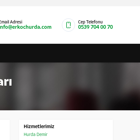
Email Adresi
Cep Telefonu
info@erkochurda.com
0539 704 00 70
arı
Hizmetlerimiz
Hurda Demir