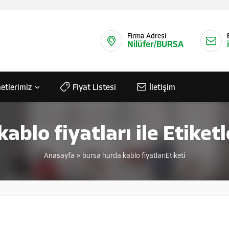
Firma Adresi
Nilüfer/BURSA
etlerimiz
Fiyat Listesi
İletişim
ablo fiyatları ile Etike
Anasayfa
»
bursa hurda kablo fiyatlarıEtiketi