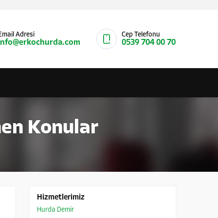
Email Adresi
Cep Telefonu
info@erkochurda.com
0539 704 00 70
nen Konular
Hizmetlerimiz
Hurda Demir