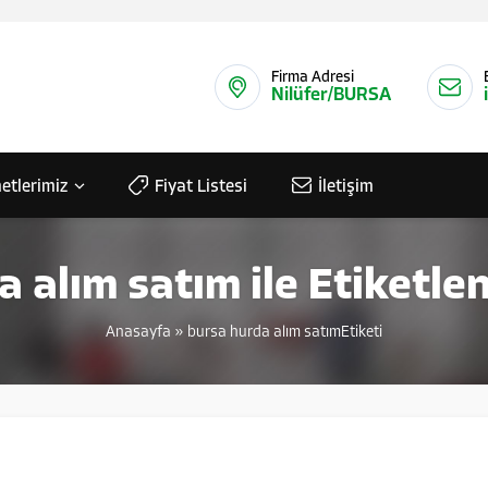
Firma Adresi
Nilüfer/BURSA
etlerimiz
Fiyat Listesi
İletişim
a alım satım ile Etiketle
Anasayfa
»
bursa hurda alım satımEtiketi